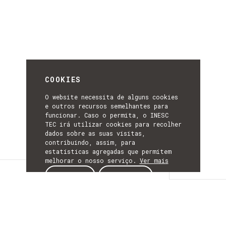
COOKIES
O website necessita de alguns cookies
e outros recursos semelhantes para
funcionar. Caso o permita, o INESC
TEC irá utilizar cookies para recolher
dados sobre as suas visitas,
contribuindo, assim, para
estatísticas agregadas que permitem
melhorar o nosso serviço.
Ver mais
Detalhes
ACEITAR
REJEITAR
DETALHES