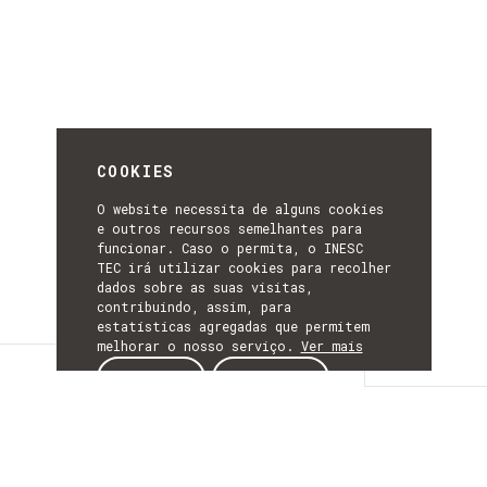
COOKIES
O website necessita de alguns cookies
e outros recursos semelhantes para
funcionar. Caso o permita, o INESC
TEC irá utilizar cookies para recolher
dados sobre as suas visitas,
contribuindo, assim, para
estatísticas agregadas que permitem
melhorar o nosso serviço.
Ver mais
Detalhes
ACEITAR
REJEITAR
DETALHES