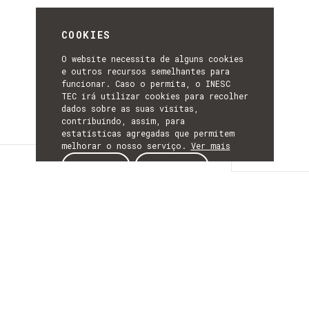
COOKIES
O website necessita de alguns cookies
e outros recursos semelhantes para
funcionar. Caso o permita, o INESC
TEC irá utilizar cookies para recolher
dados sobre as suas visitas,
contribuindo, assim, para
estatísticas agregadas que permitem
melhorar o nosso serviço.
Ver mais
Detalhes
ACEITAR
REJEITAR
DETALHES
Mais Informação