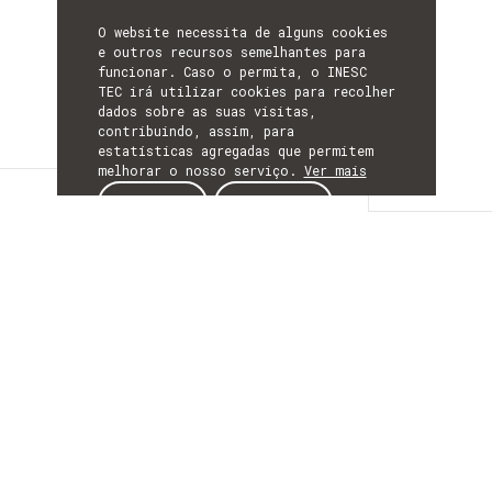
O website necessita de alguns cookies
e outros recursos semelhantes para
funcionar. Caso o permita, o INESC
TEC irá utilizar cookies para recolher
dados sobre as suas visitas,
contribuindo, assim, para
estatísticas agregadas que permitem
melhorar o nosso serviço.
Ver mais
Detalhes
ACEITAR
REJEITAR
DETALHES
Mais Informação
ACRÓNIMO