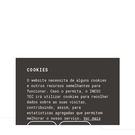
COOKIES
O website necessita de alguns cookies
e outros recursos semelhantes para
funcionar. Caso o permita, o INESC
TEC irá utilizar cookies para recolher
dados sobre as suas visitas,
contribuindo, assim, para
estatísticas agregadas que permitem
melhorar o nosso serviço.
Ver mais
Detalhes
ACEITAR
REJEITAR