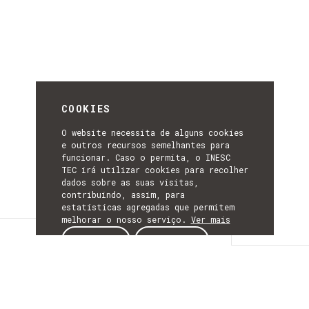
COOKIES
O website necessita de alguns cookies
e outros recursos semelhantes para
funcionar. Caso o permita, o INESC
TEC irá utilizar cookies para recolher
dados sobre as suas visitas,
contribuindo, assim, para
estatísticas agregadas que permitem
melhorar o nosso serviço.
Ver mais
Detalhes
ACEITAR
REJEITAR
DETALHES