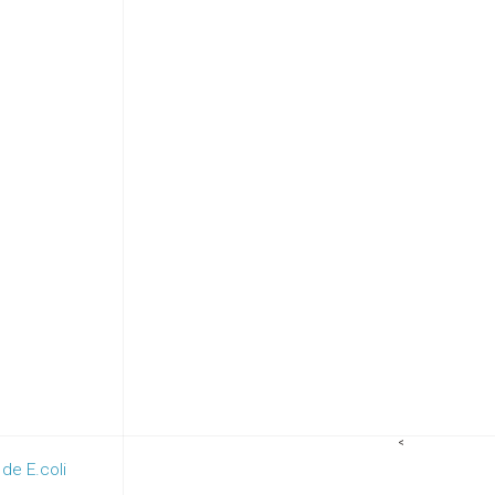
<
de E.coli