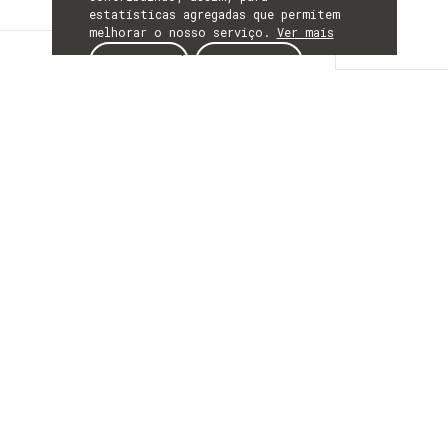
estatísticas agregadas que permitem
melhorar o nosso serviço.
Ver mais
Descrição
ACEITAR
REJEITAR
DESCRIÇÃO
DigiMaTRIA - Gestão
Digital da
Manutenção de Ativos
Industriais com
recurso a Robótica e
Inteligência