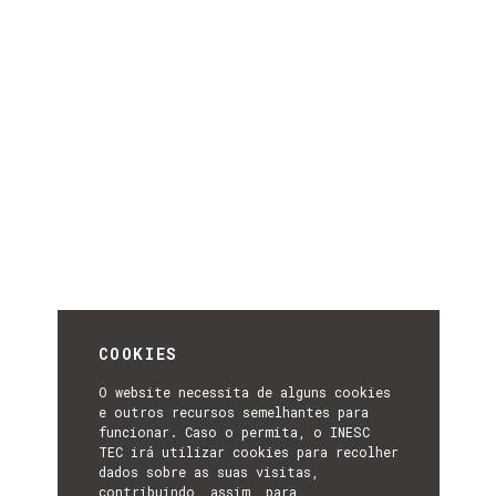
COOKIES
O website necessita de alguns cookies
e outros recursos semelhantes para
funcionar. Caso o permita, o INESC
TEC irá utilizar cookies para recolher
dados sobre as suas visitas,
contribuindo, assim, para