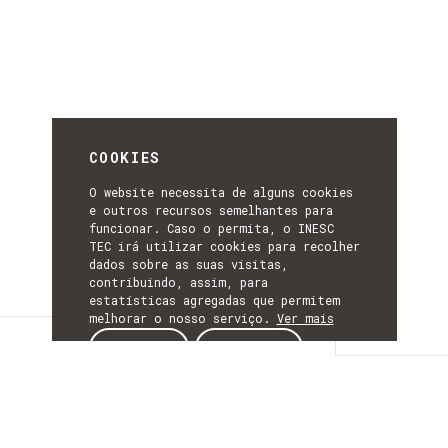
COOKIES
O website necessita de alguns cookies
e outros recursos semelhantes para
funcionar. Caso o permita, o INESC
TEC irá utilizar cookies para recolher
dados sobre as suas visitas,
contribuindo, assim, para
estatísticas agregadas que permitem
melhorar o nosso serviço.
Ver mais
Detalhes
ACEITAR
REJEITAR
DETALHES