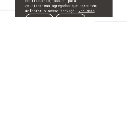
contribuindo, assim, para
estatísticas agregadas que permitem
melhorar o nosso serviço.
Ver mais
Detalhes
ACEITAR
REJEITAR
DETALHES
Mais Informação
ACRÓNIMO
BolsasFCT_Gestao
INÍCIO
01 janeiro 2025
ORÇAMENTO GLOBAL