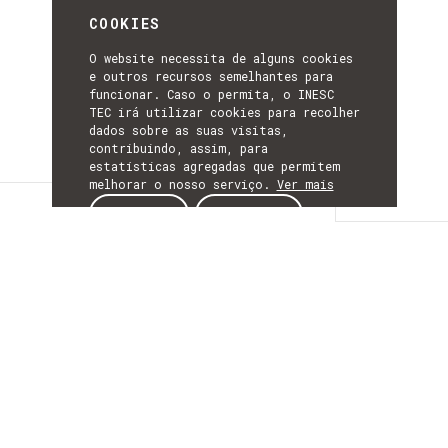
COOKIES
O website necessita de alguns cookies
e outros recursos semelhantes para
funcionar. Caso o permita, o INESC
TEC irá utilizar cookies para recolher
dados sobre as suas visitas,
contribuindo, assim, para
estatísticas agregadas que permitem
melhorar o nosso serviço.
Ver mais
Detalhes
ACEITAR
REJEITAR
DETALHES
Mais Informação