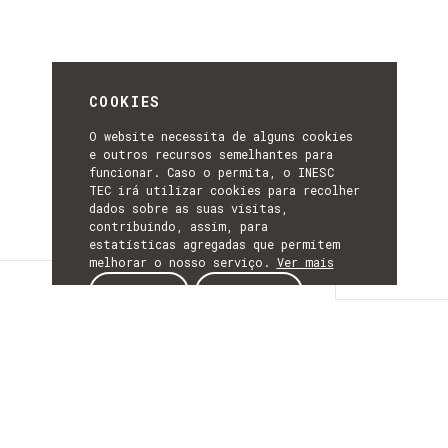
COOKIES
O website necessita de alguns cookies
e outros recursos semelhantes para
funcionar. Caso o permita, o INESC
TEC irá utilizar cookies para recolher
dados sobre as suas visitas,
contribuindo, assim, para
estatísticas agregadas que permitem
melhorar o nosso serviço.
Ver mais
Detalhes
ACEITAR
REJEITAR
DETALHES