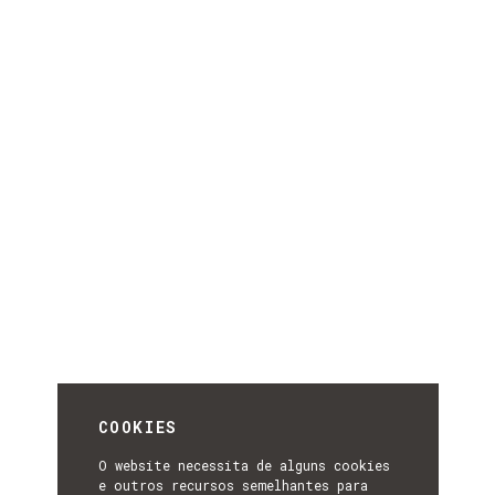
COOKIES
O website necessita de alguns cookies
e outros recursos semelhantes para