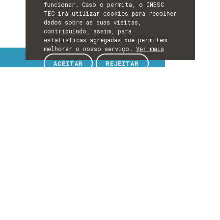
funcionar. Caso o permita, o INESC
TEC irá utilizar cookies para recolher
dados sobre as suas visitas,
contribuindo, assim, para
estatísticas agregadas que permitem
melhorar o nosso serviço.
Ver mais
Tópicos de interesse
ACEITAR
REJEITAR
TÓPICOS
DE
EXPLORE TÓPICOS DE INTERESSE
INTERESSE
Detalhes
DETALHES