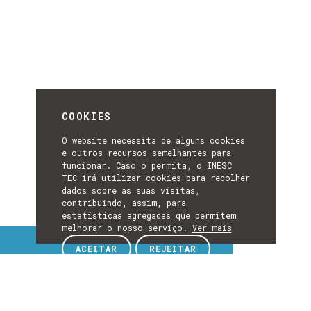
COOKIES
O website necessita de alguns cookies
e outros recursos semelhantes para
funcionar. Caso o permita, o INESC
TEC irá utilizar cookies para recolher
dados sobre as suas visitas,
contribuindo, assim, para
estatísticas agregadas que permitem
melhorar o nosso serviço.
Ver mais
Tópicos de interesse
ACEITAR
REJEITAR
TÓPICOS