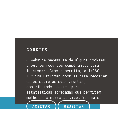
COOKIES
O website necessita de alguns cookies
e outros recursos semelhantes para
funcionar. Caso o permita, o INESC
TEC irá utilizar cookies para recolher
dados sobre as suas visitas,
contribuindo, assim, para
estatísticas agregadas que permitem
melhorar o nosso serviço.
Ver mais
Tópicos de interesse
ACEITAR
REJEITAR
TÓPICOS