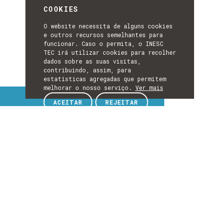
COOKIES
O website necessita de alguns cookies
e outros recursos semelhantes para
funcionar. Caso o permita, o INESC
TEC irá utilizar cookies para recolher
dados sobre as suas visitas,
contribuindo, assim, para
estatísticas agregadas que permitem
melhorar o nosso serviço.
Ver mais
Tópicos de interesse
ACEITAR
REJEITAR
TÓPICOS
DE
EXPLORE TÓPICOS DE INTERESSE
INTERESSE
Detalhes