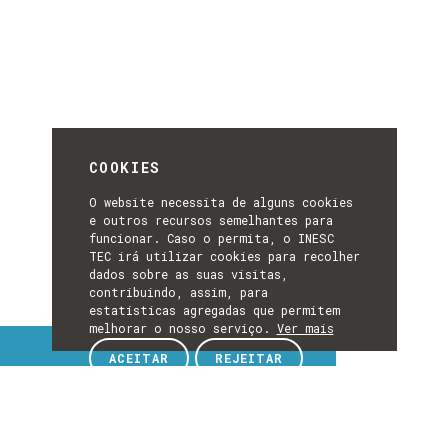
COOKIES
O website necessita de alguns cookies
e outros recursos semelhantes para
funcionar. Caso o permita, o INESC
TEC irá utilizar cookies para recolher
dados sobre as suas visitas,
contribuindo, assim, para
estatísticas agregadas que permitem
melhorar o nosso serviço.
Ver mais
Tópicos de interesse
ACEITAR
REJEITAR
TÓPICOS