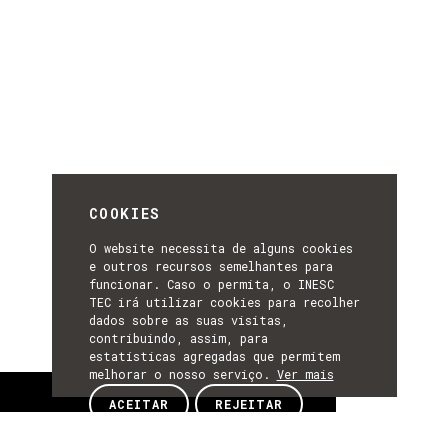
COOKIES
O website necessita de alguns cookies
e outros recursos semelhantes para
funcionar. Caso o permita, o INESC
TEC irá utilizar cookies para recolher
dados sobre as suas visitas,
contribuindo, assim, para
estatísticas agregadas que permitem
melhorar o nosso serviço.
Ver mais
Sobre
ACEITAR
REJEITAR