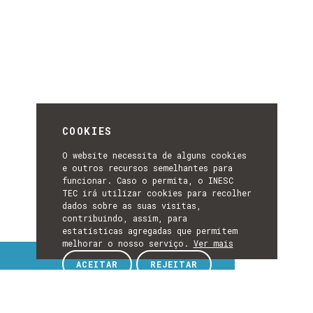
COOKIES
O website necessita de alguns cookies
e outros recursos semelhantes para
funcionar. Caso o permita, o INESC
TEC irá utilizar cookies para recolher
dados sobre as suas visitas,
contribuindo, assim, para
estatísticas agregadas que permitem
melhorar o nosso serviço.
Ver mais
Tópicos de interesse
ACEITAR
REJEITAR