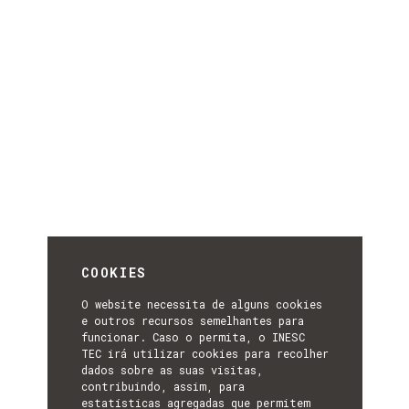
COOKIES
O website necessita de alguns cookies
e outros recursos semelhantes para
funcionar. Caso o permita, o INESC
TEC irá utilizar cookies para recolher
dados sobre as suas visitas,
contribuindo, assim, para
estatísticas agregadas que permitem