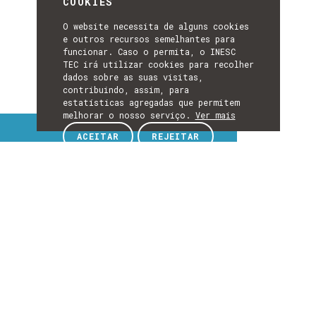
COOKIES
O website necessita de alguns cookies
e outros recursos semelhantes para
funcionar. Caso o permita, o INESC
TEC irá utilizar cookies para recolher
dados sobre as suas visitas,
contribuindo, assim, para
estatísticas agregadas que permitem
melhorar o nosso serviço.
Ver mais
Tópicos de interesse
ACEITAR
REJEITAR
TÓPICOS
DE
EXPLORE TÓPICOS DE INTERESSE
INTERESSE
Detalhes