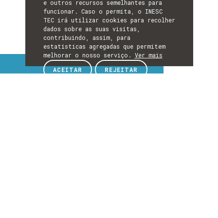
e outros recursos semelhantes para
funcionar. Caso o permita, o INESC
TEC irá utilizar cookies para recolher
dados sobre as suas visitas,
contribuindo, assim, para
estatísticas agregadas que permitem
melhorar o nosso serviço.
Ver mais
Tópicos de interesse
ACEITAR
REJEITAR
TÓPICOS
DE
EXPLORE TÓPICOS DE INTERESSE
INTERESSE
Detalhes
DETALHES