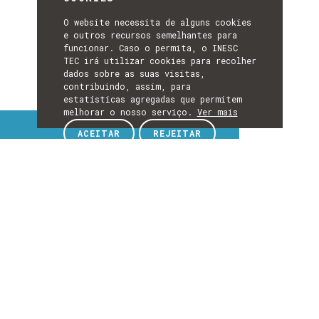
O website necessita de alguns cookies
e outros recursos semelhantes para
funcionar. Caso o permita, o INESC
TEC irá utilizar cookies para recolher
dados sobre as suas visitas,
contribuindo, assim, para
estatísticas agregadas que permitem
melhorar o nosso serviço.
Ver mais
Tópicos de interesse
ACEITAR
REJEITAR
TÓPICOS
DE
EXPLORE TÓPICOS DE INTERESSE
INTERESSE
Detalhes