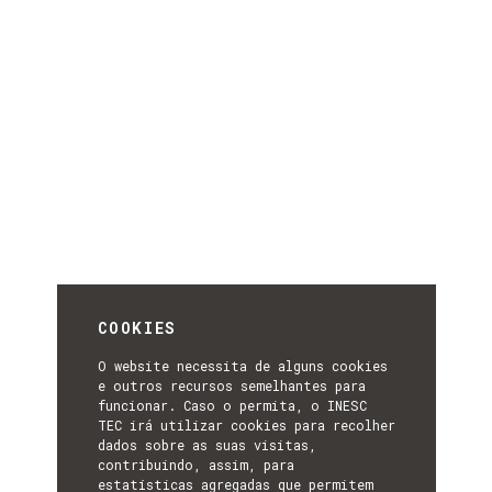
COOKIES
O website necessita de alguns cookies
e outros recursos semelhantes para
funcionar. Caso o permita, o INESC
TEC irá utilizar cookies para recolher
dados sobre as suas visitas,
contribuindo, assim, para
estatísticas agregadas que permitem