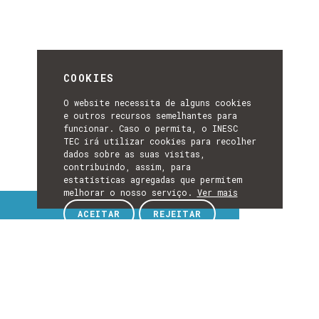
COOKIES
O website necessita de alguns cookies
e outros recursos semelhantes para
funcionar. Caso o permita, o INESC
TEC irá utilizar cookies para recolher
dados sobre as suas visitas,
contribuindo, assim, para
estatísticas agregadas que permitem
melhorar o nosso serviço.
Ver mais
Tópicos de interesse
ACEITAR
REJEITAR
TÓPICOS
DE
EXPLORE TÓPICOS DE INTERESSE