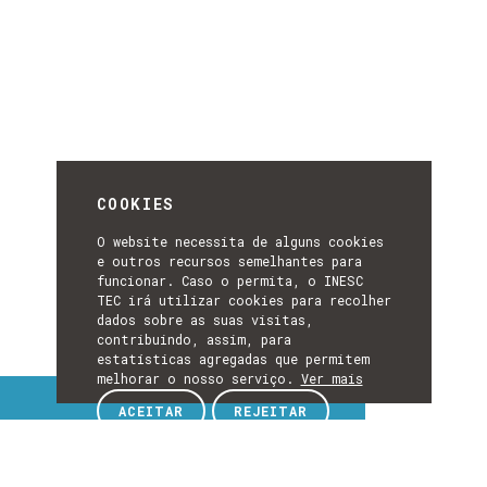
COOKIES
O website necessita de alguns cookies
e outros recursos semelhantes para
funcionar. Caso o permita, o INESC
TEC irá utilizar cookies para recolher
dados sobre as suas visitas,
contribuindo, assim, para
estatísticas agregadas que permitem
melhorar o nosso serviço.
Ver mais
Tópicos de interesse
ACEITAR
REJEITAR