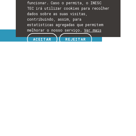
funcionar. Caso o permita, o INESC
TEC irá utilizar cookies para recolher
dados sobre as suas visitas,
contribuindo, assim, para
estatísticas agregadas que permitem
melhorar o nosso serviço.
Ver mais
Tópicos de interesse
ACEITAR
REJEITAR
TÓPICOS
DE
EXPLORE TÓPICOS DE INTERESSE
INTERESSE
Detalhes
DETALHES