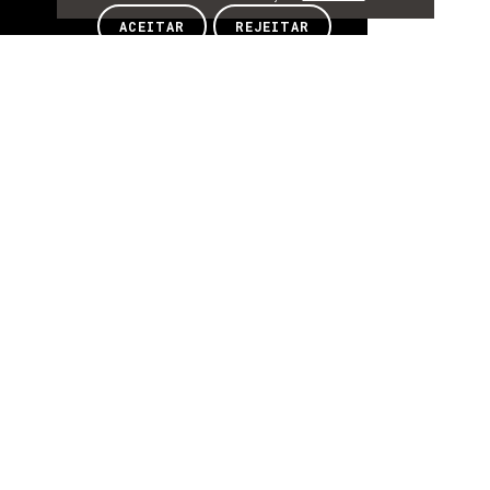
Sobre
ACEITAR
REJEITAR
SOBRE
Sobre
Encontro-me atualmente inscrita no
Programa Doutoral de Informática da
Universidade do Minho, e faço
investigação em computação quântica,