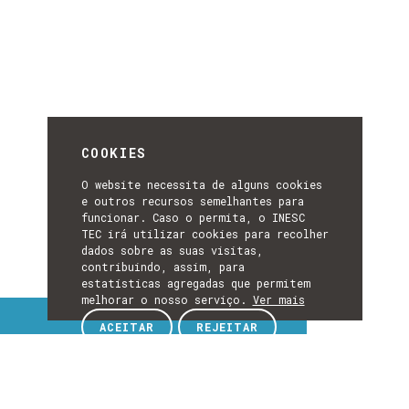
COOKIES
O website necessita de alguns cookies
e outros recursos semelhantes para
funcionar. Caso o permita, o INESC
TEC irá utilizar cookies para recolher
dados sobre as suas visitas,
contribuindo, assim, para
estatísticas agregadas que permitem
melhorar o nosso serviço.
Ver mais
Tópicos de interesse
ACEITAR
REJEITAR
TÓPICOS