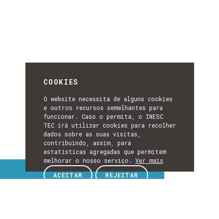
COOKIES
O website necessita de alguns cookies
e outros recursos semelhantes para
funcionar. Caso o permita, o INESC
TEC irá utilizar cookies para recolher
dados sobre as suas visitas,
contribuindo, assim, para
estatísticas agregadas que permitem
melhorar o nosso serviço.
Ver mais
Tópicos de interesse
ACEITAR
REJEITAR
TÓPICOS