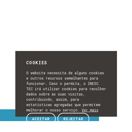
COOKIES
O website necessita de alguns cookies
e outros recursos semelhantes para
funcionar. Caso o permita, o INESC
TEC irá utilizar cookies para recolher
dados sobre as suas visitas,
contribuindo, assim, para
estatísticas agregadas que permitem
melhorar o nosso serviço.
Ver mais
Tópicos de interesse
ACEITAR
REJEITAR