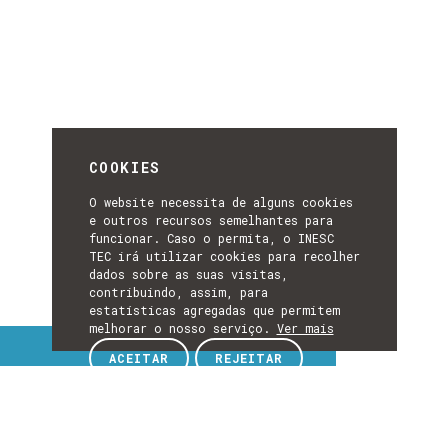
COOKIES
O website necessita de alguns cookies
e outros recursos semelhantes para
funcionar. Caso o permita, o INESC
TEC irá utilizar cookies para recolher
dados sobre as suas visitas,
contribuindo, assim, para
estatísticas agregadas que permitem
melhorar o nosso serviço.
Ver mais
Tópicos de interesse
ACEITAR
REJEITAR
TÓPICOS