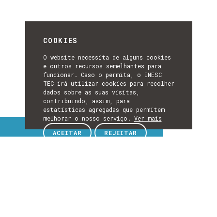
COOKIES
O website necessita de alguns cookies
e outros recursos semelhantes para
funcionar. Caso o permita, o INESC
TEC irá utilizar cookies para recolher
dados sobre as suas visitas,
contribuindo, assim, para
estatísticas agregadas que permitem
melhorar o nosso serviço.
Ver mais
Tópicos de interesse
ACEITAR
REJEITAR
TÓPICOS
DE
EXPLORE TÓPICOS DE INTERESSE