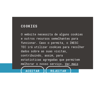
COOKIES
O website necessita de alguns cookies
e outros recursos semelhantes para
funcionar. Caso o permita, o INESC
TEC irá utilizar cookies para recolher
dados sobre as suas visitas,
contribuindo, assim, para
estatísticas agregadas que permitem
melhorar o nosso serviço.
Ver mais
Tópicos de interesse
ACEITAR
REJEITAR
TÓPICOS
DE
EXPLORE TÓPICOS DE INTERESSE