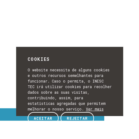
COOKIES
O website necessita de alguns cookies
e outros recursos semelhantes para
funcionar. Caso o permita, o INESC
TEC irá utilizar cookies para recolher
dados sobre as suas visitas,
contribuindo, assim, para
estatísticas agregadas que permitem
melhorar o nosso serviço.
Ver mais
Tópicos de interesse
ACEITAR
REJEITAR