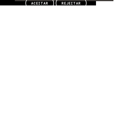
ACEITAR
REJEITAR
SOBRE
Sobre
Education:
PhD in Computer
Science, Faculdade de Ciências da Universidade
do Porto, 2011.