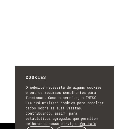
COOKIES
O website necessita de alguns cookies
e outros recursos semelhantes para
funcionar. Caso o permita, o INESC
TEC irá utilizar cookies para recolher
dados sobre as suas visitas,
contribuindo, assim, para
estatísticas agregadas que permitem
melhorar o nosso serviço.
Ver mais
Sobre