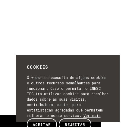
COOKIES
O website necessita de alguns cookies
e outros recursos semelhantes para
funcionar. Caso o permita, o INESC
TEC irá utilizar cookies para recolher
dados sobre as suas visitas,
contribuindo, assim, para
estatísticas agregadas que permitem
melhorar o nosso serviço.
Ver mais
Sobre
ACEITAR
REJEITAR