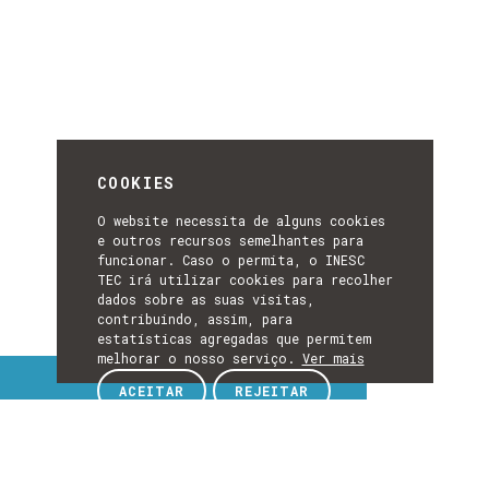
COOKIES
O website necessita de alguns cookies
e outros recursos semelhantes para
funcionar. Caso o permita, o INESC
TEC irá utilizar cookies para recolher
dados sobre as suas visitas,
contribuindo, assim, para
estatísticas agregadas que permitem
melhorar o nosso serviço.
Ver mais
Tópicos de interesse
ACEITAR
REJEITAR
TÓPICOS