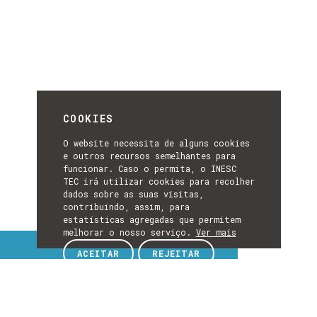
COOKIES
O website necessita de alguns cookies
e outros recursos semelhantes para
funcionar. Caso o permita, o INESC
TEC irá utilizar cookies para recolher
dados sobre as suas visitas,
contribuindo, assim, para
estatísticas agregadas que permitem
melhorar o nosso serviço.
Ver mais
Tópicos de interesse
ACEITAR
REJEITAR
TÓPICOS