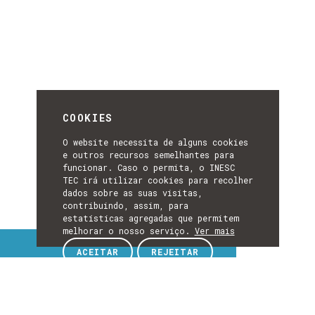
COOKIES
O website necessita de alguns cookies
e outros recursos semelhantes para
funcionar. Caso o permita, o INESC
TEC irá utilizar cookies para recolher
dados sobre as suas visitas,
contribuindo, assim, para
estatísticas agregadas que permitem
melhorar o nosso serviço.
Ver mais
Tópicos de interesse
ACEITAR
REJEITAR
TÓPICOS