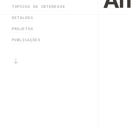
An
TÓPICOS DE INTERESSE
DETALHES
PROJETOS
PUBLICAÇÕES