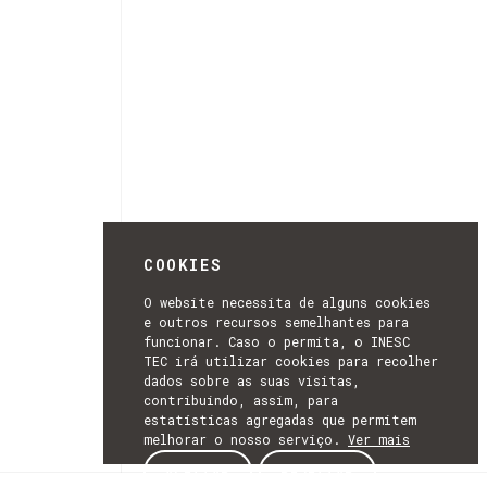
COOKIES
O website necessita de alguns cookies
e outros recursos semelhantes para
funcionar. Caso o permita, o INESC
TEC irá utilizar cookies para recolher
dados sobre as suas visitas,
contribuindo, assim, para
estatísticas agregadas que permitem
melhorar o nosso serviço.
Ver mais
ACEITAR
REJEITAR