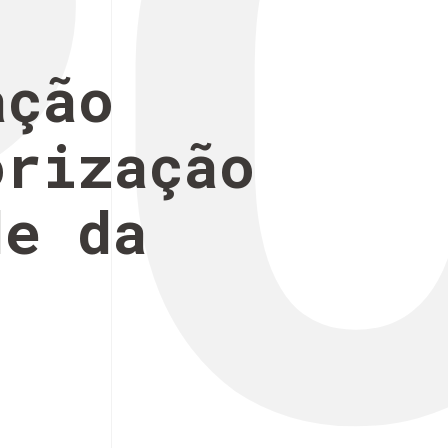
P
ação
orização
de da