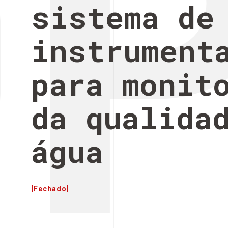
O
sistema de
instrument
para monit
da qualida
água
[Fechado]