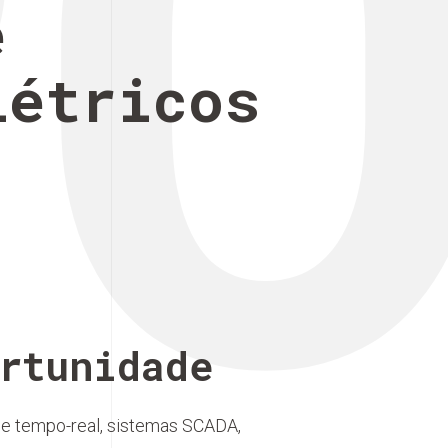
P
e
létricos
rtunidade
 de tempo-real, sistemas SCADA,