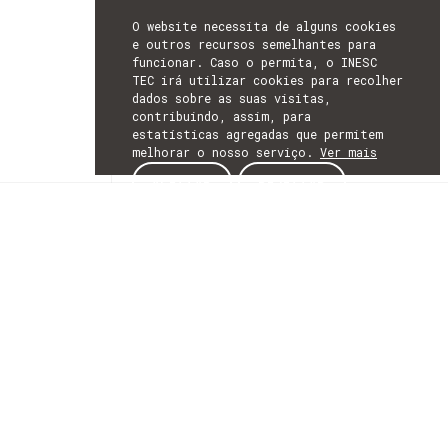
O website necessita de alguns cookies
e outros recursos semelhantes para
funcionar. Caso o permita, o INESC
TEC irá utilizar cookies para recolher
dados sobre as suas visitas,
contribuindo, assim, para
estatísticas agregadas que permitem
melhorar o nosso serviço.
Ver mais
ACEITAR
REJEITAR
NEWSLETTER
SUBSCREVER