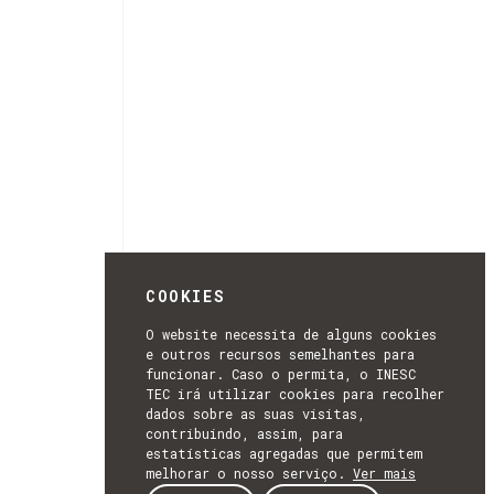
COOKIES
O website necessita de alguns cookies
e outros recursos semelhantes para
funcionar. Caso o permita, o INESC
TEC irá utilizar cookies para recolher
dados sobre as suas visitas,
contribuindo, assim, para
estatísticas agregadas que permitem
melhorar o nosso serviço.
Ver mais