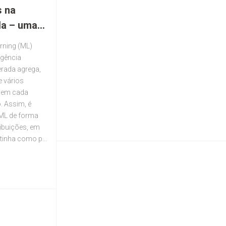
s na
 – uma...
rning (ML)
igência
derada agrega,
e vários
– em cada
. Assim, é
 ML de forma
ribuições, em
tinha como p...