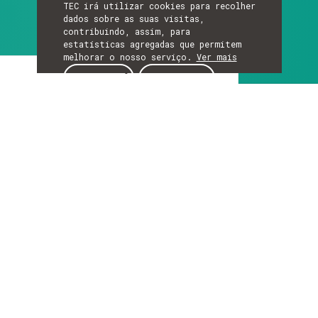
TEC irá utilizar cookies para recolher
dados sobre as suas visitas,
contribuindo, assim, para
estatísticas agregadas que permitem
melhorar o nosso serviço.
Ver mais
Artigo
ACEITAR
REJEITAR
ARTIGO
Como proteger a
privacidade nas
redes 6G? O projeto
PRIVATEER terminou e
tem a resposta
As redes móveis do futuro passarão a ser