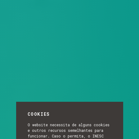
COOKIES
O website necessita de alguns cookies
e outros recursos semelhantes para
funcionar. Caso o permita, o INESC