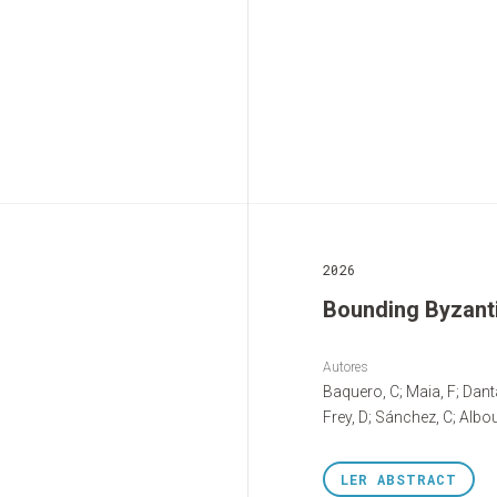
2026
Bounding Byzant
Autores
Baquero, C; Maia, F; Danta
Frey, D; Sánchez, C; Albou
LER
ABSTRACT