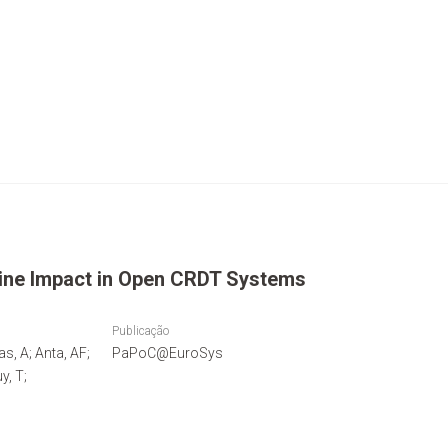
ine Impact in Open CRDT Systems
Publicação
s, A; Anta, AF;
PaPoC@EuroSys
y, T;