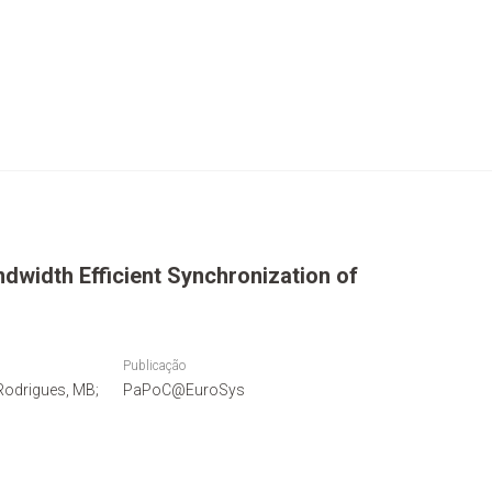
ndwidth Efficient Synchronization of
Publicação
Rodrigues, MB;
PaPoC@EuroSys