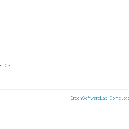
ETOS
GreenSoftwareLab: Computaç