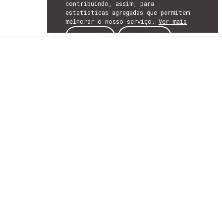
contribuindo, assim, para
estatísticas agregadas que permitem
melhorar o nosso serviço.
Ver mais
ACEITAR
REJEITAR