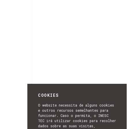
COOKIES
O website necessita de alguns cookies
e outros recursos semelhantes para
funcionar. Caso o permita, o INESC
TEC irá utilizar cookies para recolher
dados sobre as suas visitas,