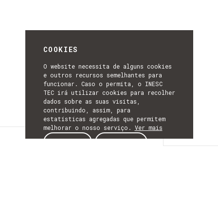
COOKIES
O website necessita de alguns cookies
e outros recursos semelhantes para
funcionar. Caso o permita, o INESC
TEC irá utilizar cookies para recolher
dados sobre as suas visitas,
contribuindo, assim, para
estatísticas agregadas que permitem
melhorar o nosso serviço.
Ver mais
Detalhes
ACEITAR
REJEITAR
DETALHES