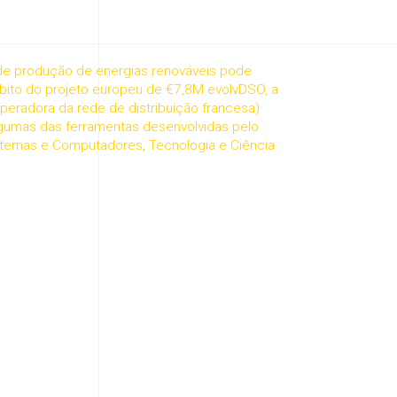
de produção de energias renováveis pode
bito do projeto europeu de €7,8M evolvDSO, a
operadora da rede de distribuição francesa)
lgumas das ferramentas desenvolvidas pelo
istemas e Computadores, Tecnologia e Ciência