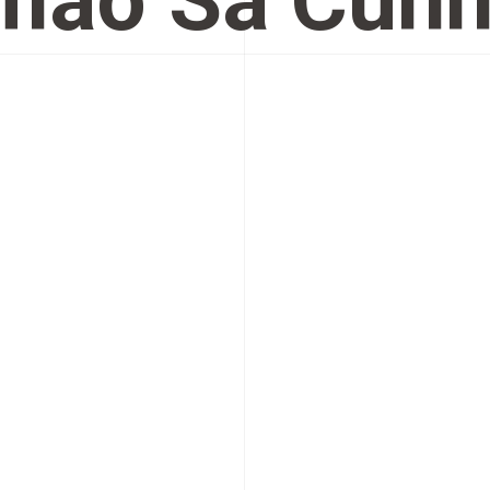
mão Sá Cun